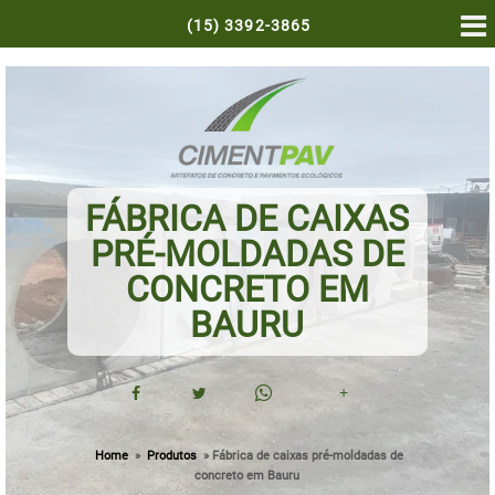
(15)
3392-3865
FÁBRICA DE CAIXAS
PRÉ-MOLDADAS DE
CONCRETO EM
BAURU
+
Home
»
Produtos
»
Fábrica de caixas pré-moldadas de
concreto em Bauru