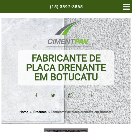
(15)
3392-3865
FABRICANTE DE
PLACA DRENANTE
EM BOTUCATU
+
Home
»
Produtos
»
Fabricante de placa drenante em Botucatu