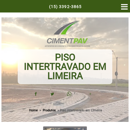
(15)
3392-3865
PISO
INTERTRAVADO EM
LIMEIRA
+
Home
»
Produtos
»
Piso intertravado em Limeira